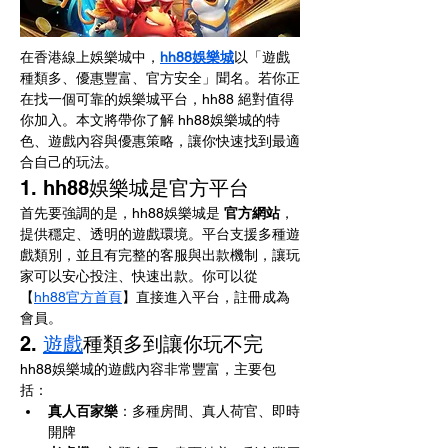
在香港線上娛樂城中，
hh88娛樂城
以「遊戲
種類多、優惠豐富、官方安全」聞名。若你正
在找一個可靠的娛樂城平台，hh88 絕對值得
你加入。本文將帶你了解 hh88娛樂城的特
色、遊戲內容與優惠策略，讓你快速找到最適
合自己的玩法。
1. hh88娛樂城是官方平台
首先要強調的是，hh88娛樂城是 
官方網站
，
提供穩定、透明的遊戲環境。平台支援多種遊
戲類別，並且有完整的客服與出款機制，讓玩
家可以安心投注、快速出款。你可以從
【
hh88官方首頁
】直接進入平台，註冊成為
會員。
2. 
遊戲
種類多到讓你玩不完
hh88娛樂城的遊戲內容非常豐富，主要包
括：
真人百家樂
：多種房間、真人荷官、即時
開牌