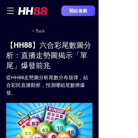
開始遊戲
< Back
【HH88】六合彩尾數圖分
析：直播走勢圖揭示「單
尾」爆發前兆
從HH88走勢圖分析尾數分布規律，結
合彩民直播觀察，預測哪組尾數將爆
發。