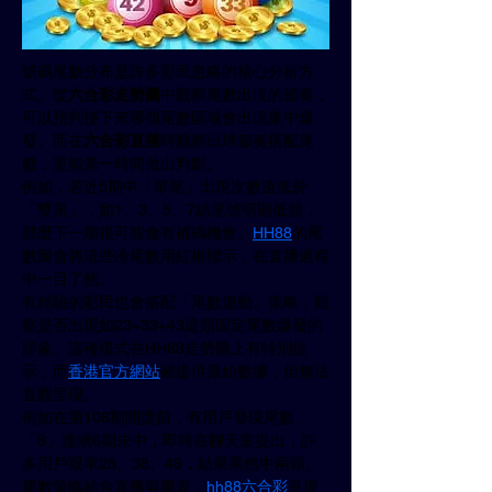
號碼尾數分布是許多彩民忽略的核心分析方
式。從
六合彩走勢圖
中觀察尾數出現的節奏，
可以預判接下來哪個尾數區域會出現集中爆
發。而在
六合彩直播
時觀察出球節奏搭配尾
數，更能第一時間做出判斷。
例如，若近5期中「單尾」出現次數遠低於
「雙尾」，如1、3、5、7結尾號明顯低頻，
那麼下一期很可能會有補碼機會。
HH88
的尾
數圖會將這些冷尾數用紅框標示，在直播過程
中一目了然。
有經驗的彩民也會搭配「尾數連動」策略，觀
察是否出現如23+33+43這類固定尾數爆發的
跡象。這種模式在HH88走勢圖上有特別提
示，而
香港官方網站
雖提供原始數據，但無法
直觀呈現。
例如在第108期開獎前，有用戶發現尾數
「8」連續6期未中，即時在聊天室提出，許
多用戶跟單28、38、48，結果果然中兩顆。
尾數策略結合直播與圖表，
hh88六合彩
是提