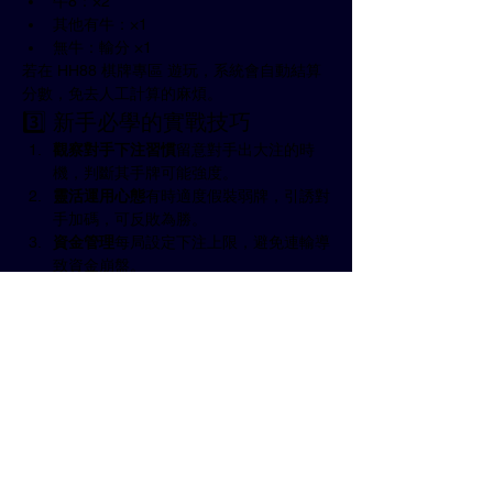
牛8：×2
其他有牛：×1
無牛：輸分 ×1
若在 HH88 棋牌專區 遊玩，系統會自動結算
分數，免去人工計算的麻煩。
3️⃣ 新手必學的實戰技巧
觀察對手下注習慣
留意對手出大注的時
機，判斷其手牌可能強度。
靈活運用心態
有時適度假裝弱牌，引誘對
手加碼，可反敗為勝。
資金管理
每局設定下注上限，避免連輸導
致資金崩盤。
善用平台功能
在 HH88 棋牌專區 可查看
歷史戰績與勝率統計，幫助調整策略。
4️⃣ 牛牛玩法的樂趣
牛牛節奏快、對戰刺激，非常適合喜歡短時間
高互動的玩家。不論你是想休閒娛樂，還是追
求勝率與收益，掌握玩法規則與策略，都是進
步的關鍵。
想體驗最流暢的牛牛對戰？立即前往 HH88 
棋牌專區 開局，享受隨時隨地與全球玩家對