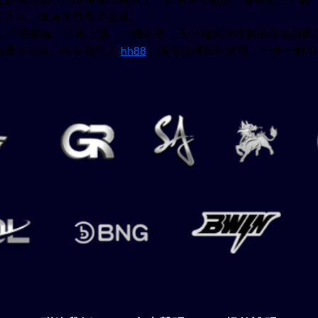
組方式，做為實戰學習依據。
明，不用翻書、不用上課，一機在手，五分鐘快速理解所有規則與
最佳跳板。現在就登入 
hh88
，讓你從模擬到實戰，一步一腳印