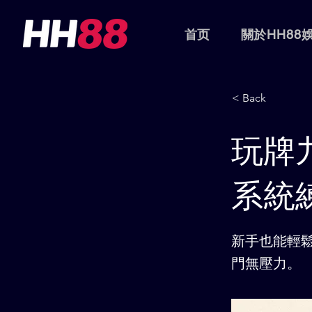
首页
關於HH88
< Back
玩牌
系統
新手也能輕鬆
門無壓力。