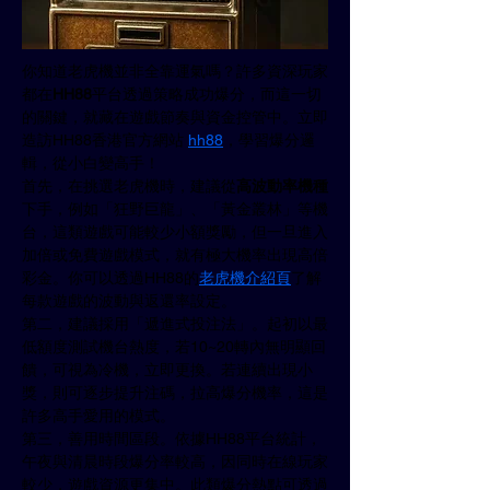
你知道老虎機並非全靠運氣嗎？許多資深玩家
都在
HH88
平台透過策略成功爆分，而這一切
的關鍵，就藏在遊戲節奏與資金控管中。立即
造訪HH88香港官方網站 
hh88
，學習爆分邏
輯，從小白變高手！
首先，在挑選老虎機時，建議從
高波動率機種
下手，例如「狂野巨龍」、「黃金叢林」等機
台，這類遊戲可能較少小額獎勵，但一旦進入
加倍或免費遊戲模式，就有極大機率出現高倍
彩金。你可以透過HH88的
老虎機介紹頁
了解
每款遊戲的波動與返還率設定。
第二，建議採用「遞進式投注法」。起初以最
低額度測試機台熱度，若10~20轉內無明顯回
饋，可視為冷機，立即更換。若連續出現小
獎，則可逐步提升注碼，拉高爆分機率，這是
許多高手愛用的模式。
第三，善用時間區段。依據HH88平台統計，
午夜與清晨時段爆分率較高，因同時在線玩家
較少，遊戲資源更集中。此類爆分熱點可透過