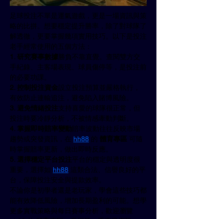
足球投注不單是運氣遊戲，更是一場資訊與策
略的比拼。想要穩定提升勝率，除了對球隊了
解透徹，更要掌握幾項實用技巧。以下是投注
老手經常使用的五個方法：
1. 研究賽事數據
勝負不靠直覺。查閱雙方交
手紀錄、主客場表現、球員傷停等，是投注前
的必要功課。
2. 控制投注資金
設立投注預算並嚴格執行，
有效防止連輸追注，避免陷入賭博風險。
3. 避免情緒投注
支持喜愛的球隊很正常，但
投注時要冷靜分析，不被情感牽動判斷。
4. 掌握即時賠率變動
賠率波動往往反映市場
趨勢或突發資訊，在 
hh88
 的 
體育專區
 可隨
時掌握賠率更新，做出即時反應。
5. 選擇穩定平台投注
平台的穩定與透明度很
重要，選擇如 
hh88
 這類合法、信譽良好的平
台，保障投注安全與提款效率。
不論你是初學者還是老玩家，學會這些技巧都
能有效降低風險，增加長期盈利的可能。想學
更多實戰策略與每日賽事分析，歡迎瀏覽 