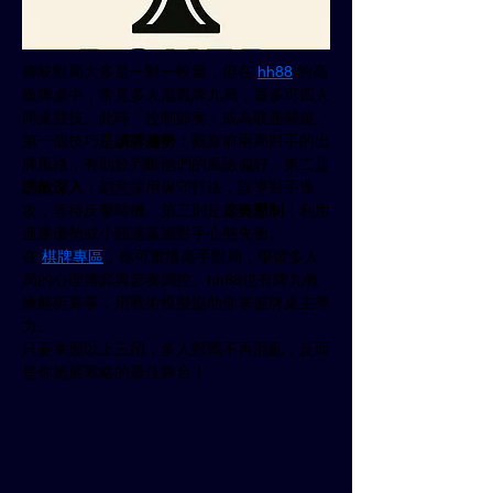
傳統對局大多是一對一較量，但在 
hh88
 的高
級牌桌中，常見多人混戰牌九局，最多可四人
同桌競技。此時「控制節奏」成為取勝關鍵。
第一個技巧是
讀牌趨勢
：觀察前兩局對手的出
牌風格，有助於判斷他們的風險偏好。第二是
誘敵深入
：刻意採用保守打法，誤導對手進
攻，等待反擊時機。第三則是
節奏壓制
：利用
連勝優勢或小額連贏讓對手心態失衡。
在 
棋牌專區
，你可重播高手對局，學習多人
局的心理博弈與節奏調控。hh88也有牌九教
練解析賽事，用戰術模擬協助你掌握牌桌主導
力。
只要掌握以上三招，多人對戰不再混亂，反而
是你施展戰略的最佳舞台！