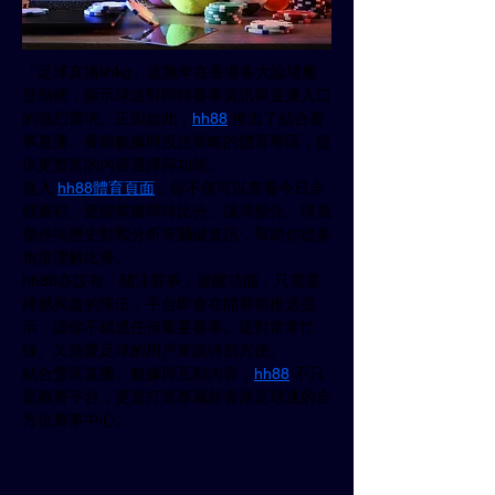
「足球直播lihkg」這幾年在香港各大論壇屢
登熱榜，顯示球迷對即時賽事資訊與直播入口
的強烈需求。正因如此，
hh88
 推出了結合賽
事直播、賽前數據與投注策略的體育專區，提
供更豐富的內容選擇與功能。
進入 
hh88體育頁面
，你不僅可以查看今日全
部賽程，更能掌握即時比分、讓球變化、球員
傷停與歷史對戰分析等關鍵資訊，幫助你從多
角度理解比賽。
hh88亦設有「關注賽事」提醒功能，只需選
擇感興趣的隊伍，平台即會在開賽前推送提
示，讓你不錯過任何重要賽事。這對常常忙
碌、又熱愛足球的用戶來說特別方便。
結合豐富直播、數據與互動內容，
hh88
 不只
是觀賽平台，更是打造專屬於香港足球迷的全
方位賽事中心。