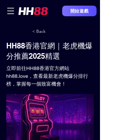
開始遊戲
< Back
HH88香港官網｜老虎機爆
分推薦2025精選
立即前往HH88香港官方網站
hh88.love，查看最新老虎機爆分排行
榜，掌握每一個致富機會！